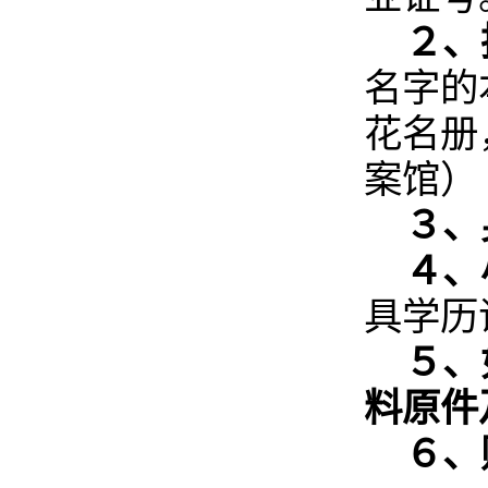
２、
名字的
花名册
案馆）
３、
４、
具学历
５、
料原件
６、